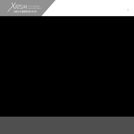
X線分光撮像衛星XRISM