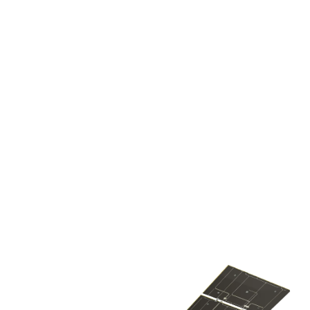
Resolve
超新星・超新星残骸
2026.03.24
科学成果
2026.04.06
科学成果
カシオペア座Ｗの真ん中の
超大質量ブラックホール近
星の正体をついに解明す
傍の化学組成 ―極限環境
る！
の宇宙蛍光X線が照らし出
連星
Resolve
した重い星の運命―
宇宙のレシピ
活動銀河核
AGN
ブラックホール