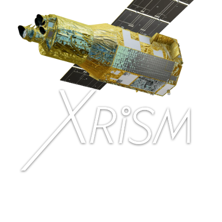
Resolve
超新星・超新星残骸
2026.03.05
科学成果
2026.03.06
科学成果
爆発的に星が誕生する合体
XRISMで迫る恒星巨大フレ
銀河の中心で暴れ出したモ
アの現場―超精密分光によ
ンスター
るプラズマ診断―
AGN
ブラックホール
恒星
フレア
Xtend
Resolve
Resolve
観測天体
X線分光撮像衛星
XRISMとは？