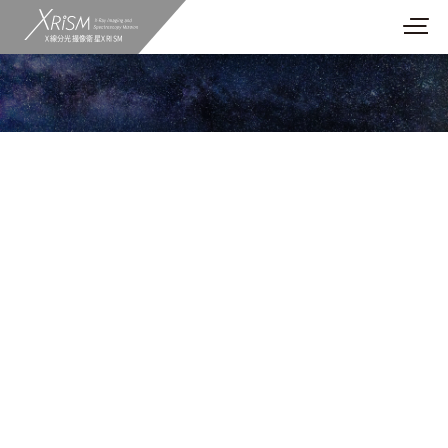
X線分光撮像衛星XRISM