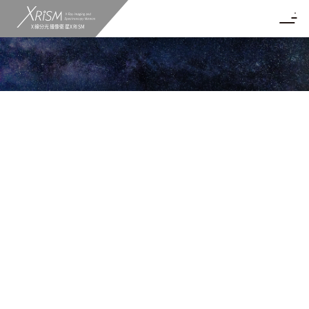
X線分光撮像衛星XRISM
科学成果
XRISMがとらえた「奇数番号元素」の起
源
超新星残骸カシオペアAから塩素とカリ
ウムを検出
2025.12.19
Resolve
超新星・超新星残骸
観測天体