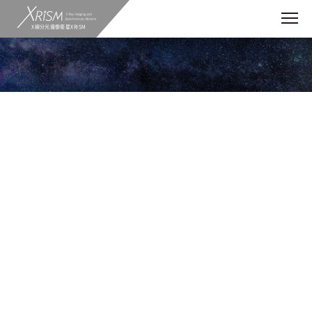
X線分光撮像衛星XRISM