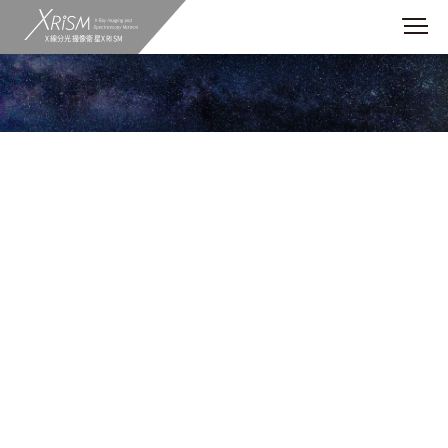
X線分光撮像衛星XRISM