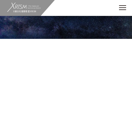
X線分光撮像衛星XRISM
科学成果
特異なＸ線連星から吹き出すプラズマの
風とブラックホールの運動を捉える
2024.11.27
ブラックホール
Resolve
概要