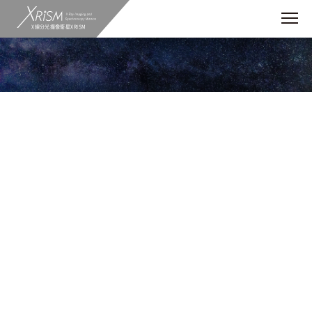
X線分光撮像衛星XRISM
トピックス
アウトリーチ
ニュース
インタビュー
XRISMが挑む宇宙の謎
コンパクト天体
スターバースト
パルサー
降着円盤
中性子星
宇宙のレシピ
活動銀河核
連星
恒星
フレア
AGN
銀河
クエーサー
ブラックホール
教育
アウトリーチ
Xtend
エンジニア
Resolve
銀河団
超新星・超新星残骸
イベント
インタビュー
宇宙の謎