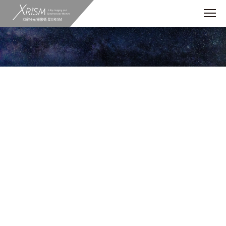
X線分光撮像衛星XRISM
ニュース
「ブラックホール・超新星・銀河団」をテ
ーマに、オンライン講演会開催
2021.11.07
総研大主催の社会連携事業「オンライン講演会 お
うちで天文・宇宙2021」が開催されます。