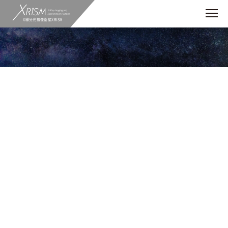
X線分光撮像衛星XRISM