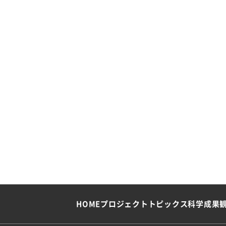
超新星・超新星残骸
イベント
インタビュー
宇宙の謎
観測天体
2025
2024
2023
2022
2021
2020
HOME
プロジェクト
トピックス
科学成果