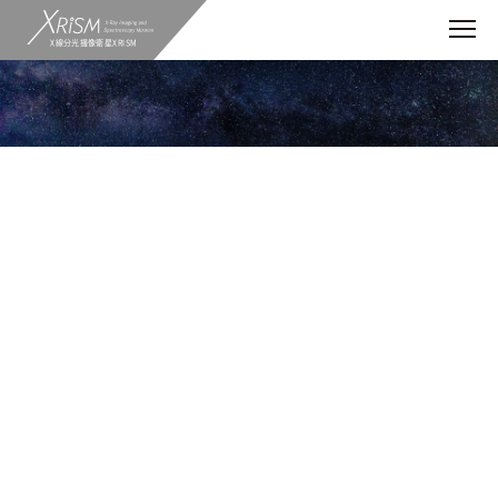
X線分光撮像衛星XRISM